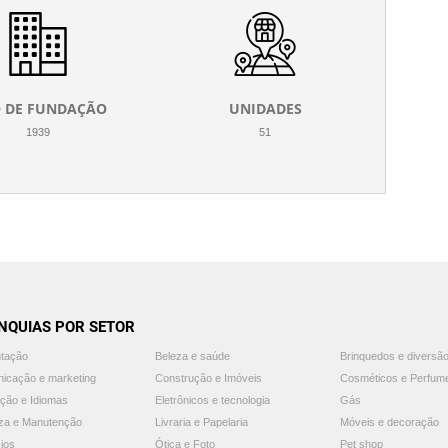
 DE FUNDAÇÃO
UNIDADES
1939
51
NQUIAS POR SETOR
ntação
Beleza e saúde
Brinquedos e diversã
icação e marketing
Construção e Imóveis
Cosméticos e Perfum
ção e Idiomas
Eletrônicos e tecnologia
Gás
za e Manutenção
Livraria e Papelaria
Móveis e decoração
ios
Ótica e Foto
Pet shop