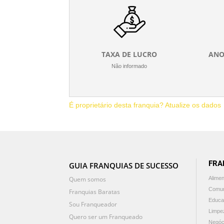
TAXA DE LUCRO
ANO
Não informado
É proprietário desta franquia? Atualize os dados
FRA
GUIA FRANQUIAS DE SUCESSO
Quem somos
Alime
Comun
Franquias Baratas
Educa
Sou Franqueador
Limpe
Quero ser um Franqueado
Negóc