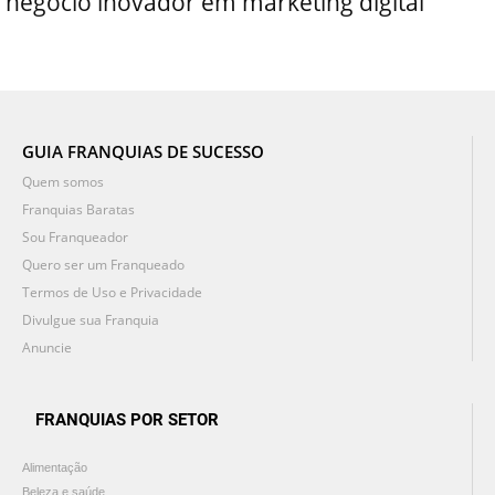
negócio inovador em marketing digital
GUIA FRANQUIAS DE SUCESSO
Quem somos
Franquias Baratas
Sou Franqueador
Quero ser um Franqueado
Termos de Uso e Privacidade
Divulgue sua Franquia
Anuncie
FRANQUIAS POR SETOR
Alimentação
Beleza e saúde