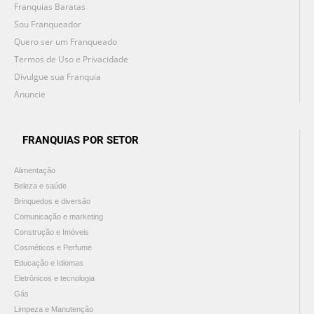
Franquias Baratas
Sou Franqueador
Quero ser um Franqueado
Termos de Uso e Privacidade
Divulgue sua Franquia
Anuncie
FRANQUIAS POR SETOR
Alimentação
Beleza e saúde
Brinquedos e diversão
Comunicação e marketing
Construção e Imóveis
Cosméticos e Perfume
Educação e Idiomas
Eletrônicos e tecnologia
Gás
Limpeza e Manutenção