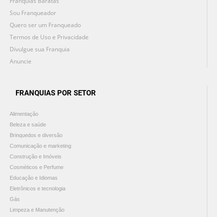
Franquias Baratas
Sou Franqueador
Quero ser um Franqueado
Termos de Uso e Privacidade
Divulgue sua Franquia
Anuncie
FRANQUIAS POR SETOR
Alimentação
Beleza e saúde
Brinquedos e diversão
Comunicação e marketing
Construção e Imóveis
Cosméticos e Perfume
Educação e Idiomas
Eletrônicos e tecnologia
Gás
Limpeza e Manutenção