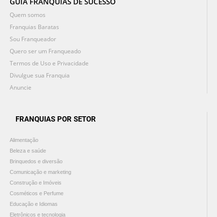
GUIA FRANQUIAS DE SUCESSO
Quem somos
Franquias Baratas
Sou Franqueador
Quero ser um Franqueado
Termos de Uso e Privacidade
Divulgue sua Franquia
Anuncie
FRANQUIAS POR SETOR
Alimentação
Beleza e saúde
Brinquedos e diversão
Comunicação e marketing
Construção e Imóveis
Cosméticos e Perfume
Educação e Idiomas
Eletrônicos e tecnologia