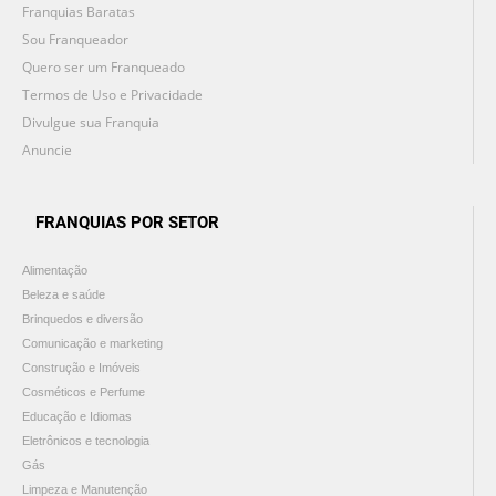
Franquias Baratas
Sou Franqueador
Quero ser um Franqueado
Termos de Uso e Privacidade
Divulgue sua Franquia
Anuncie
FRANQUIAS POR SETOR
Alimentação
Beleza e saúde
Brinquedos e diversão
Comunicação e marketing
Construção e Imóveis
Cosméticos e Perfume
Educação e Idiomas
Eletrônicos e tecnologia
Gás
Limpeza e Manutenção