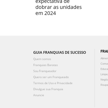
expectativa de
dobrar as unidades
em 2024
FRA
GUIA FRANQUIAS DE SUCESSO
Quem somos
Alime
Comun
Franquias Baratas
Educa
Sou Franqueador
Limpe
Quero ser um Franqueado
Negóc
Termos de Uso e Privacidade
Roupa
Divulgue sua Franquia
Anuncie