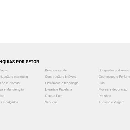
NQUIAS POR SETOR
ntação
Beleza e saúde
Brinquedos e diversã
icação e marketing
Construção e Imóveis
Cosméticos e Perfum
ção e Idiomas
Eletrônicos e tecnologia
Gás
za e Manutenção
Livraria e Papelaria
Móveis e decoração
ios
Ótica e Foto
Pet shop
s e calçados
Serviços
Turismo e Viagem