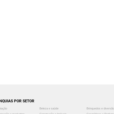
NQUIAS POR SETOR
ntação
Beleza e saúde
Brinquedos e diversã