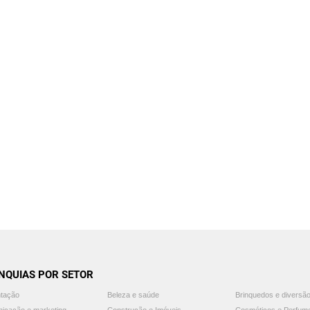
NQUIAS POR SETOR
ntação
Beleza e saúde
Brinquedos e diversã