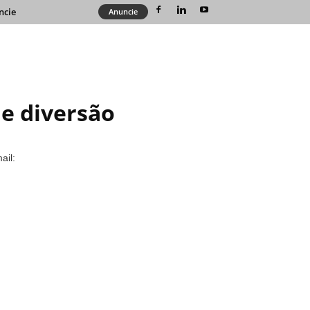
ncie
Anuncie
 e diversão
ail: