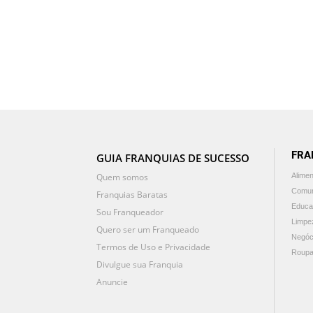
FRA
GUIA FRANQUIAS DE SUCESSO
Quem somos
Alime
Comun
Franquias Baratas
Educa
Sou Franqueador
Limpe
Quero ser um Franqueado
Negóc
Termos de Uso e Privacidade
Roupa
Divulgue sua Franquia
Anuncie