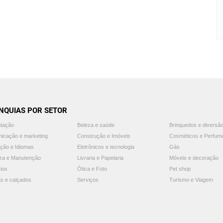
NQUIAS POR SETOR
ntação
Beleza e saúde
Brinquedos e diversã
icação e marketing
Construção e Imóveis
Cosméticos e Perfum
ção e Idiomas
Eletrônicos e tecnologia
Gás
za e Manutenção
Livraria e Papelaria
Móveis e decoração
ios
Ótica e Foto
Pet shop
s e calçados
Serviços
Turismo e Viagem