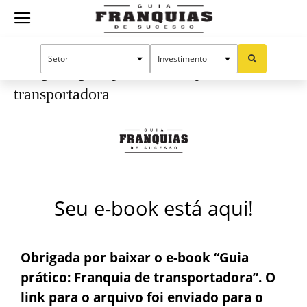
Guia
Início
obrigada-guia-pratico-franquias-transportadora
obrigada-guia-pratico-franquias-
Franquias
transportadora
de
Sucesso
Seu e-book está aqui!
Obrigada por baixar o e-book
“Guia
prático: Franquia de transportadora”
. O
link para o arquivo foi enviado para o