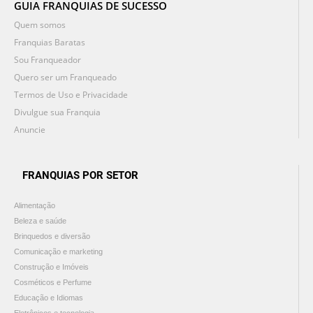
GUIA FRANQUIAS DE SUCESSO
Quem somos
Franquias Baratas
Sou Franqueador
Quero ser um Franqueado
Termos de Uso e Privacidade
Divulgue sua Franquia
Anuncie
FRANQUIAS POR SETOR
Alimentação
Beleza e saúde
Brinquedos e diversão
Comunicação e marketing
Construção e Imóveis
Cosméticos e Perfume
Educação e Idiomas
Eletrônicos e tecnologia