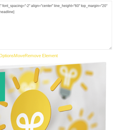
Options
Move
Remove Element