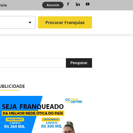
ncie
Anuncie
Procurar
Franquias
UBLICIDADE