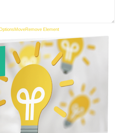
Options
Move
Remove Element