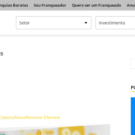
nquias Baratas
Sou Franqueador
Quero ser um Franqueado
Anu
as
P
Options
Move
Remove Element