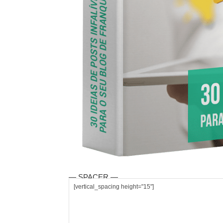
— SPACER —