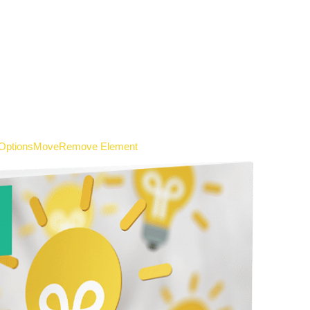
Options
Move
Remove Element