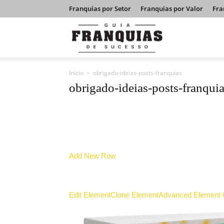
Franquias por Setor
Franquias por Valor
Fra
Guia
Início
obrigado-ideias-posts-franquias
Franquias
obrigado-ideias-posts-franqui
de
Add New Row
Sucesso
Edit Element
Clone Element
Advanced Element 