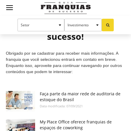
Guia
Cadastro efetuado com
sucesso!
Franquias
Obrigado por se cadastrar para receber mais informações. A
de
franquia que você selecionou entrará em contato em breve.
Enquanto isso, aproveite para continuar navegando por outros
conteúdos que podem te interessar:
Sucesso
Faça parte da maior rede de auditoria de
estoque do Brasil
Data modificada: 07/09/2021
My Place Office oferece franquias de
espaços de coworking