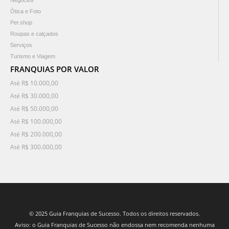
Negócios
Ótica e Foto
Pet shop
Roupas e calçados
Serviços
Turismo e Viagem
FRANQUIAS POR VALOR
Até R$ 10.000,00
Até R$ 30.000,00
Até R$ 50.000,00
Até R$ 100.000,00
Até R$ 200.000,00
Até R$ 300.000,00
© 2025 Guia Franquias de Sucesso. Todos os direitos reservados.
Aviso: o Guia Franquias de Sucesso não endossa nem recomenda nenhuma