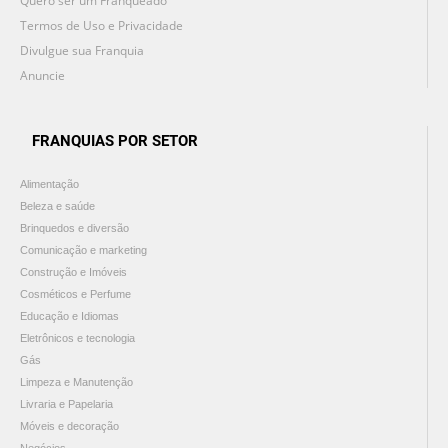
Quero ser um Franqueado
Termos de Uso e Privacidade
Divulgue sua Franquia
Anuncie
FRANQUIAS POR SETOR
Alimentação
Beleza e saúde
Brinquedos e diversão
Comunicação e marketing
Construção e Imóveis
Cosméticos e Perfume
Educação e Idiomas
Eletrônicos e tecnologia
Gás
Limpeza e Manutenção
Livraria e Papelaria
Móveis e decoração