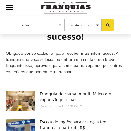
Guia
Cadastro efetuado com
sucesso!
Franquias
Obrigado por se cadastrar para receber mais informações. A
de
franquia que você selecionou entrará em contato em breve.
Enquanto isso, aproveite para continuar navegando por outros
conteúdos que podem te interessar:
Sucesso
Franquia de roupa infantil Milon em
expansão pelo país
Data modificada: 31/08/2021
Escola de inglês para crianças tem
franquia a partir de R$...