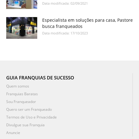
Data modificada: 02/09/2021
Especialista em soluções para casa, Pastore
busca franqueados
Data modificada: 17/10/2023
GUIA FRANQUIAS DE SUCESSO
Quem somos
Franquias Baratas
Sou Franqueador
Quero ser um Franqueado
Termos de Uso e Privacidade
Divulgue sua Franquia
Anuncie