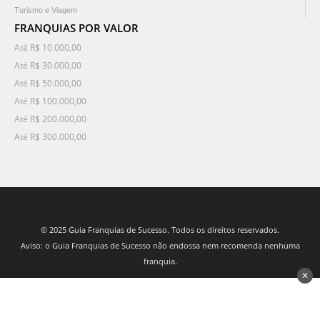
Turismo e Viagem
FRANQUIAS POR VALOR
Até R$ 10.000,00
Até R$ 30.000,00
Até R$ 50.000,00
Até R$ 100.000,00
Até R$ 200.000,00
Até R$ 300.000,00
© 2025 Guia Franquias de Sucesso. Todos os direitos reservados.
Aviso: o Guia Franquias de Sucesso não endossa nem recomenda nenhuma
franquia.
✕
desenvolvido por 3Nós