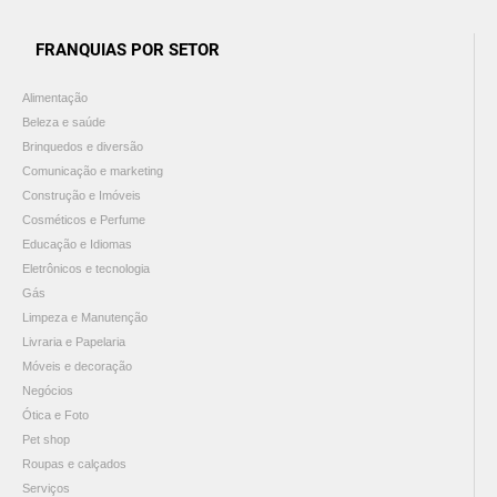
FRANQUIAS POR SETOR
Alimentação
Beleza e saúde
Brinquedos e diversão
Comunicação e marketing
Construção e Imóveis
Cosméticos e Perfume
Educação e Idiomas
Eletrônicos e tecnologia
Gás
Limpeza e Manutenção
Livraria e Papelaria
Móveis e decoração
Negócios
Ótica e Foto
Pet shop
Roupas e calçados
Serviços