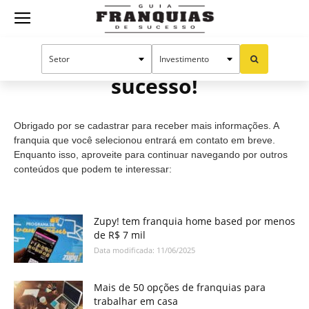
Guia
Cadastro efetuado com
sucesso!
Franquias
Obrigado por se cadastrar para receber mais informações. A
de
franquia que você selecionou entrará em contato em breve.
Enquanto isso, aproveite para continuar navegando por outros
conteúdos que podem te interessar:
Sucesso
Zupy! tem franquia home based por menos
de R$ 7 mil
Data modificada: 11/06/2025
Mais de 50 opções de franquias para
trabalhar em casa