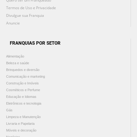
Quero ser um Franqueado
Termos de Uso e Privacidade
Divulgue sua Franquia
Anuncie
FRANQUIAS POR SETOR
Alimentação
Beleza e saúde
Brinquedos e diversão
Comunicação e marketing
Construção e Imóveis
Cosméticos e Perfume
Educação e Idiomas
Eletrônicos e tecnologia
Gás
Limpeza e Manutenção
Livraria e Papelaria
Móveis e decoração