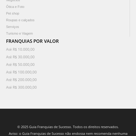
Negócios
Ótica e Foto
Pet shop
Roupas e calçados
Serviços
Turismo e Viagem
FRANQUIAS POR VALOR
Até R$ 10.000,00
Até R$ 30.000,00
Até R$ 50.000,00
Até R$ 100.000,00
Até R$ 200.000,00
Até R$ 300.000,00
© 2025 Guia Franquias de Sucesso. Todos os direitos reservados.
Aviso: o Guia Franquias de Sucesso não endossa nem recomenda nenhuma