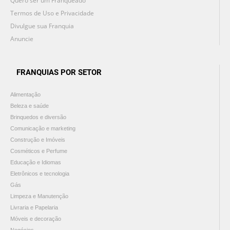
Quero ser um Franqueado
Termos de Uso e Privacidade
Divulgue sua Franquia
Anuncie
FRANQUIAS POR SETOR
Alimentação
Beleza e saúde
Brinquedos e diversão
Comunicação e marketing
Construção e Imóveis
Cosméticos e Perfume
Educação e Idiomas
Eletrônicos e tecnologia
Gás
Limpeza e Manutenção
Livraria e Papelaria
Móveis e decoração