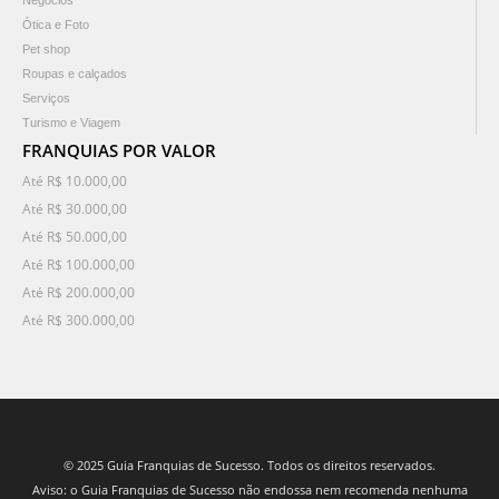
Negócios
Ótica e Foto
Pet shop
Roupas e calçados
Serviços
Turismo e Viagem
FRANQUIAS POR VALOR
Até R$ 10.000,00
Até R$ 30.000,00
Até R$ 50.000,00
Até R$ 100.000,00
Até R$ 200.000,00
Até R$ 300.000,00
© 2025 Guia Franquias de Sucesso. Todos os direitos reservados.
Aviso: o Guia Franquias de Sucesso não endossa nem recomenda nenhuma