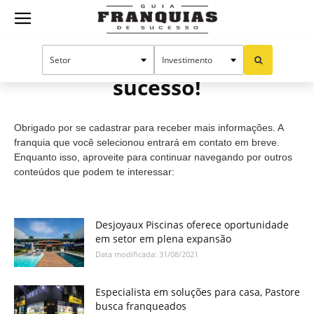
Guia
Cadastro efetuado com
sucesso!
Franquias
Obrigado por se cadastrar para receber mais informações. A
de
franquia que você selecionou entrará em contato em breve.
Enquanto isso, aproveite para continuar navegando por outros
conteúdos que podem te interessar:
Sucesso
Desjoyaux Piscinas oferece oportunidade
em setor em plena expansão
Data modificada: 31/08/2021
Especialista em soluções para casa, Pastore
busca franqueados