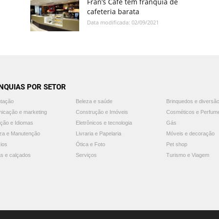
Fran’s Café tem franquia de
cafeteria barata
Data modificada: 02/09/2021
NQUIAS POR SETOR
ntação
Beleza e saúde
Brinquedos e diversã
icação e marketing
Construção e Imóveis
Cosméticos e Perfum
ção e Idiomas
Eletrônicos e tecnologia
Gás
za e Manutenção
Livraria e Papelaria
Móveis e decoração
ios
Ótica e Foto
Pet shop
s e calçados
Serviços
Turismo e Viagem