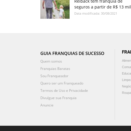
Reiback tem franquia de
seguros a partir de R$ 13 mil
Data modificada: 30/08/2021
FRA
GUIA FRANQUIAS DE SUCESSO
Quem somos
Alime
Comun
Franquias Baratas
Educa
Sou Franqueador
Limpe
Quero ser um Franqueado
Negóc
Termos de Uso e Privacidade
Roupa
Divulgue sua Franquia
Anuncie