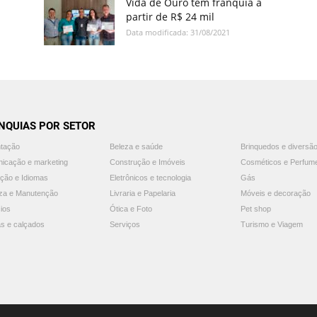
Vida de Ouro tem franquia a
partir de R$ 24 mil
Data modificada: 31/08/2021
NQUIAS POR SETOR
ntação
Beleza e saúde
Brinquedos e diversã
icação e marketing
Construção e Imóveis
Cosméticos e Perfum
ção e Idiomas
Eletrônicos e tecnologia
Gás
za e Manutenção
Livraria e Papelaria
Móveis e decoração
ios
Ótica e Foto
Pet shop
s e calçados
Serviços
Turismo e Viagem