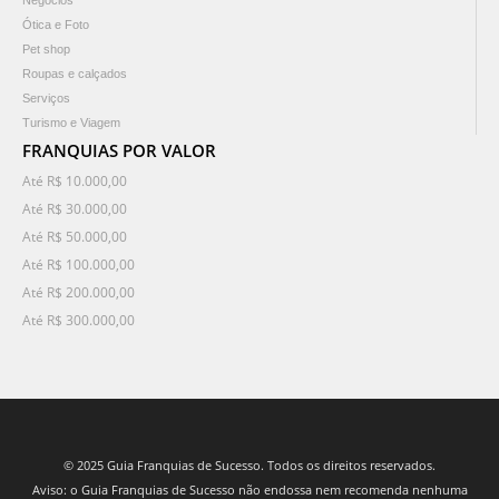
Negócios
Ótica e Foto
Pet shop
Roupas e calçados
Serviços
Turismo e Viagem
FRANQUIAS POR VALOR
Até R$ 10.000,00
Até R$ 30.000,00
Até R$ 50.000,00
Até R$ 100.000,00
Até R$ 200.000,00
Até R$ 300.000,00
© 2025 Guia Franquias de Sucesso. Todos os direitos reservados.
Aviso: o Guia Franquias de Sucesso não endossa nem recomenda nenhuma