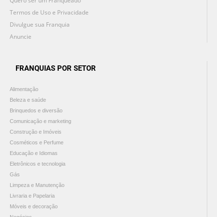
Quero ser um Franqueado
Termos de Uso e Privacidade
Divulgue sua Franquia
Anuncie
FRANQUIAS POR SETOR
Alimentação
Beleza e saúde
Brinquedos e diversão
Comunicação e marketing
Construção e Imóveis
Cosméticos e Perfume
Educação e Idiomas
Eletrônicos e tecnologia
Gás
Limpeza e Manutenção
Livraria e Papelaria
Móveis e decoração