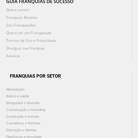
GUIA FRANQUIAS DE SUCESSO
Quem somos
Franquias Baratas
Sou Franqueador
Quero ser um Franqueado
Termos de Uso e Privacidade
Divulgue sua Franquia
Anuncie
FRANQUIAS POR SETOR
Alimentação
Beleza e saúde
Brinquedos e diversão
Comunicação e marketing
Construção e Imóveis
Cosméticos e Perfume
Educação e Idiomas
Eletrônicos e tecnologia