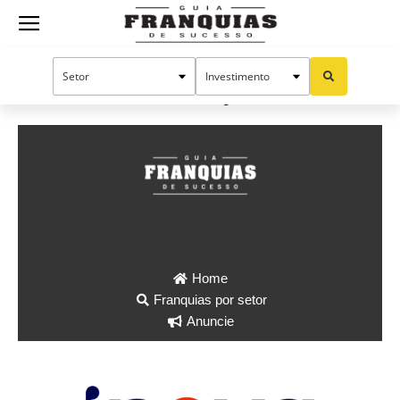
Guia
Início
Consultoria Inova Franquias
Consultoria Inova Franquias
Franquias
de
Sucesso
Home
Franquias por setor
Anuncie