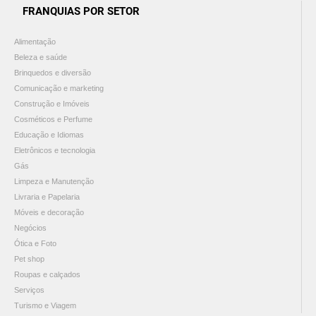
FRANQUIAS POR SETOR
Alimentação
Beleza e saúde
Brinquedos e diversão
Comunicação e marketing
Construção e Imóveis
Cosméticos e Perfume
Educação e Idiomas
Eletrônicos e tecnologia
Gás
Limpeza e Manutenção
Livraria e Papelaria
Móveis e decoração
Negócios
Ótica e Foto
Pet shop
Roupas e calçados
Serviços
Turismo e Viagem