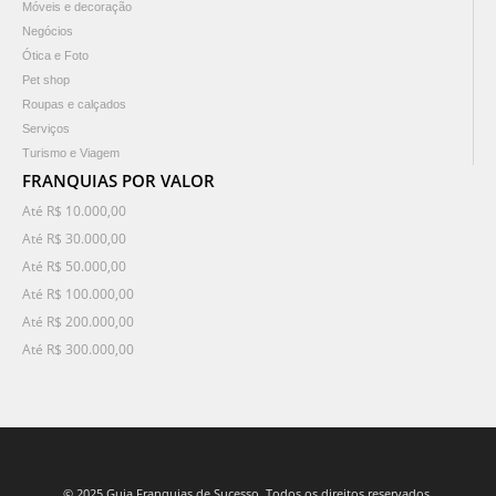
Móveis e decoração
Negócios
Ótica e Foto
Pet shop
Roupas e calçados
Serviços
Turismo e Viagem
FRANQUIAS POR VALOR
Até R$ 10.000,00
Até R$ 30.000,00
Até R$ 50.000,00
Até R$ 100.000,00
Até R$ 200.000,00
Até R$ 300.000,00
© 2025 Guia Franquias de Sucesso. Todos os direitos reservados.