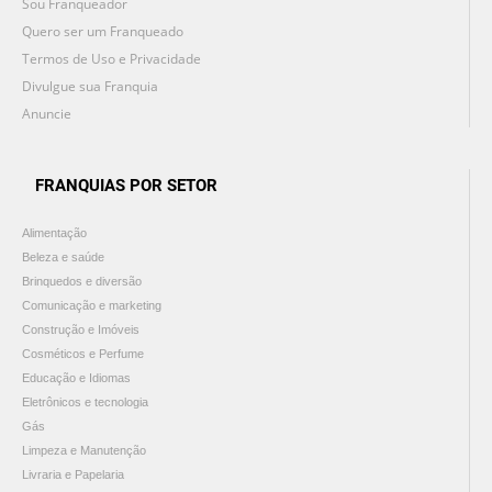
Sou Franqueador
Quero ser um Franqueado
Termos de Uso e Privacidade
Divulgue sua Franquia
Anuncie
FRANQUIAS POR SETOR
Alimentação
Beleza e saúde
Brinquedos e diversão
Comunicação e marketing
Construção e Imóveis
Cosméticos e Perfume
Educação e Idiomas
Eletrônicos e tecnologia
Gás
Limpeza e Manutenção
Livraria e Papelaria