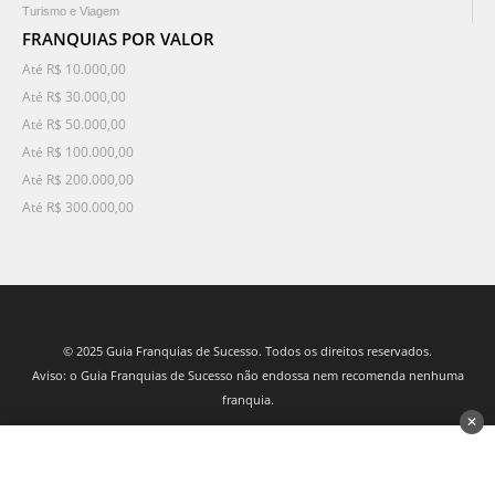
Turismo e Viagem
FRANQUIAS POR VALOR
Até R$ 10.000,00
Até R$ 30.000,00
Até R$ 50.000,00
Até R$ 100.000,00
Até R$ 200.000,00
Até R$ 300.000,00
© 2025 Guia Franquias de Sucesso. Todos os direitos reservados.
Aviso: o Guia Franquias de Sucesso não endossa nem recomenda nenhuma
franquia.
✕
desenvolvido por 3Nós