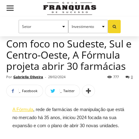
Guia
Home
Notícias
Mercado de franquias
Franquias
Com foco no Sudeste, Sul e
Centro-Oeste, A Fórmula
de
projeta abrir 30 farmácias
Por
Gabriella Oliveira
-
28/02/2024
777
0
Sucesso
Facebook
Twitter
A Fórmula
, rede de farmácias de manipulação que está
no mercado há 35 anos, iniciou 2024 focada na sua
expansão e com o plano de abrir 30 novas unidades.