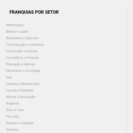
FRANQUIAS POR SETOR
Alimentação
Beleza e saúde
Brinquedos e diversão
Comunicação e marketing
Construção e Imóveis
Cosméticos e Perfume
Educação e Idiomas
Eletrônicos e tecnologia
Gás
Limpeza e Manutenção
Livraria e Papelaria
Móveis e decoração
Negócios
Ótica e Foto
Pet shop
Roupas e calçados
Serviços