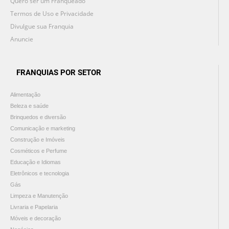
Quero ser um Franqueado
Termos de Uso e Privacidade
Divulgue sua Franquia
Anuncie
FRANQUIAS POR SETOR
Alimentação
Beleza e saúde
Brinquedos e diversão
Comunicação e marketing
Construção e Imóveis
Cosméticos e Perfume
Educação e Idiomas
Eletrônicos e tecnologia
Gás
Limpeza e Manutenção
Livraria e Papelaria
Móveis e decoração