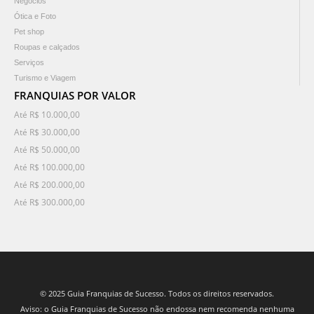
Negócios
Ótica e Foto
Pet shop
Roupas e calçados
Serviços
Turismo e Viagem
FRANQUIAS POR VALOR
Até R$ 10.000,00
Até R$ 30.000,00
Até R$ 50.000,00
Até R$ 100.000,00
Até R$ 200.000,00
Até R$ 300.000,00
© 2025 Guia Franquias de Sucesso. Todos os direitos reservados.
Aviso: o Guia Franquias de Sucesso não endossa nem recomenda nenhuma