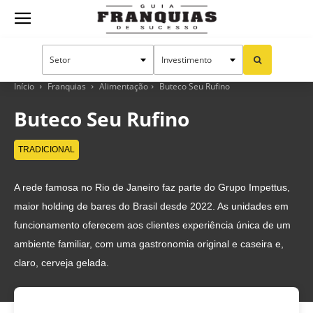
Guia
Franquias
Início
Franquias
Alimentação
Buteco Seu Rufino
Buteco Seu Rufino
de
TRADICIONAL
A rede famosa no Rio de Janeiro faz parte do Grupo Impettus,
Sucesso
maior holding de bares do Brasil desde 2022. As unidades em
funcionamento oferecem aos clientes experiência única de um
ambiente familiar, com uma gastronomia original e caseira e,
claro, cerveja gelada.