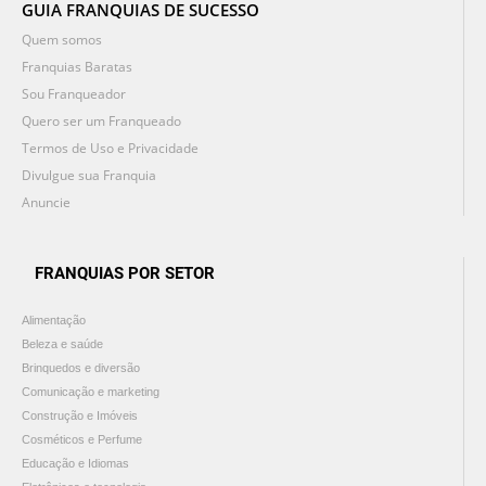
GUIA FRANQUIAS DE SUCESSO
Quem somos
Franquias Baratas
Sou Franqueador
Quero ser um Franqueado
Termos de Uso e Privacidade
Divulgue sua Franquia
Anuncie
FRANQUIAS POR SETOR
Alimentação
Beleza e saúde
Brinquedos e diversão
Comunicação e marketing
Construção e Imóveis
Cosméticos e Perfume
Educação e Idiomas