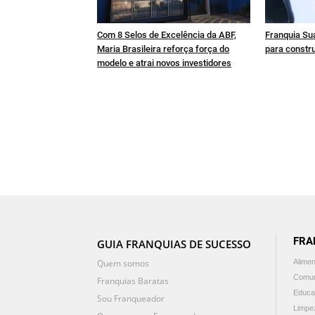
Com 8 Selos de Excelência da ABF,
Franquia Sua
Maria Brasileira reforça força do
para constru
modelo e atrai novos investidores
FRA
GUIA FRANQUIAS DE SUCESSO
Quem somos
Alime
Comun
Franquias Baratas
Educa
Sou Franqueador
Limpe