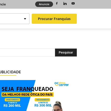
ncie
Anuncie
Procurar
Franquias
UBLICIDADE