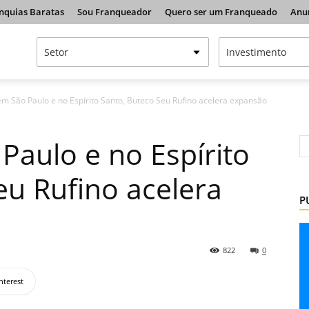
nquias Baratas
Sou Franqueador
Quero ser um Franqueado
Anu
em São Paulo e no Espírito Santo, Buteco Seu Rufino acelera expansão
Paulo e no Espírito
eu Rufino acelera
P
822
0
nterest