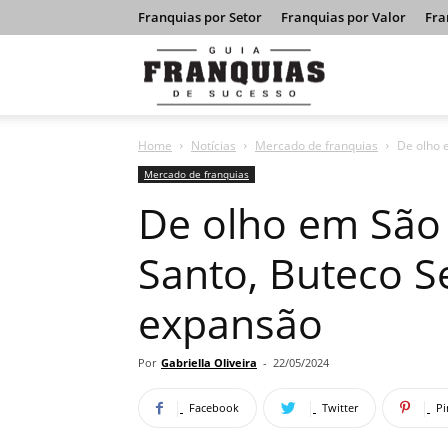
Franquias por Setor
Franquias por Valor
Fra
Guia
Home
Notícias
Mercado de franquias
De olho 
Franquias
Mercado de franquias
De olho em São 
de
Santo, Buteco S
expansão
Sucesso
Por
Gabriella Oliveira
-
22/05/2024
Facebook
Twitter
Pi