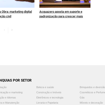
 Obra: marketing digital
Acquazero aposta em suporte e
ção civil
padronização para crescer mais
NQUIAS POR SETOR
ntação
Beleza e saúde
Brinquedos e diversã
icação e marketing
Construção e Imóveis
Cosméticos e Perfum
ção e Idiomas
Eletrônicos e tecnologia
Gás
za e Manutenção
Livraria e Papelaria
Móveis e decoração