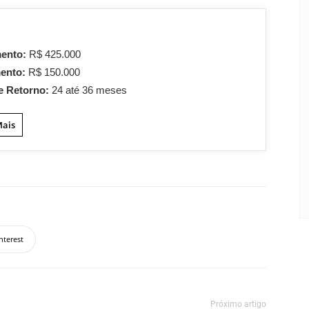
mento:
R$ 425.000
mento:
R$ 150.000
e Retorno:
24 até 36 meses
Mais
nterest
Próximo artigo