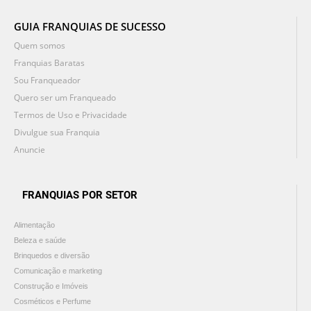
GUIA FRANQUIAS DE SUCESSO
Quem somos
Franquias Baratas
Sou Franqueador
Quero ser um Franqueado
Termos de Uso e Privacidade
Divulgue sua Franquia
Anuncie
FRANQUIAS POR SETOR
Alimentação
Beleza e saúde
Brinquedos e diversão
Comunicação e marketing
Construção e Imóveis
Cosméticos e Perfume