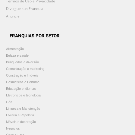
Termos de Uso e Privacidade
Divulgue sua Franquia
Anuncie
FRANQUIAS POR SETOR
Alimentação
Beleza e saúde
Brinquedos e diversão
Comunicação e marketing
Construção e Imóveis
Cosméticos e Perfume
Educação e Idiomas
Eletrônicos e tecnologia
Gás
Limpeza e Manutenção
Livraria e Papelaria
Móveis e decoração
Negócios