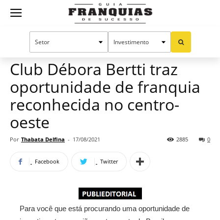
Guia
Home
Notícias
Mercado de franquias
Franquias
Club Débora Bertti traz
oportunidade de franquia
de
reconhecida no centro-
oeste
Sucesso
Por
Thabata Delfina
-
17/08/2021
2885
0
Facebook
Twitter
Para você que está procurando uma oportunidade de