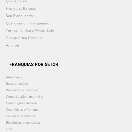
Quem somos
Franquias Baratas
Sou Franqueador
Quero ser um Franqueado
Termos de Uso e Privacidade
Divulgue sua Franquia
Anuncie
FRANQUIAS POR SETOR
Alimentação
Beleza e saúde
Brinquedos e diversão
Comunicação e marketing
Construção e Imóveis
Cosméticos e Perfume
Educação e Idiomas
Eletrônicos e tecnologia
Gás