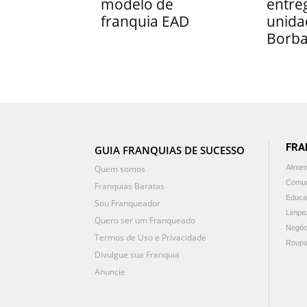
modelo de
entre
franquia EAD
unida
Borb
FRA
GUIA FRANQUIAS DE SUCESSO
Quem somos
Alime
Comun
Franquias Baratas
Educa
Sou Franqueador
Limpe
Quero ser um Franqueado
Negóc
Termos de Uso e Privacidade
Roupa
Divulgue sua Franquia
Anuncie