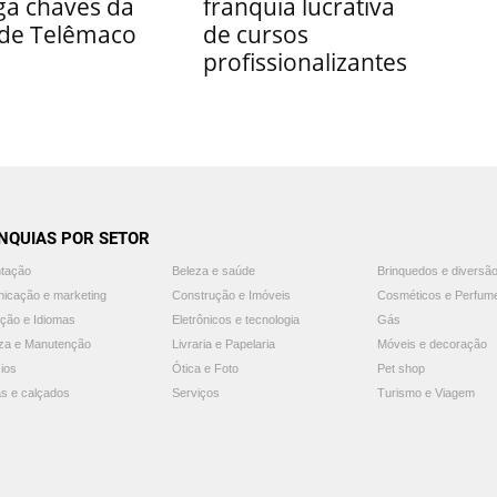
ga chaves da
franquia lucrativa
de Telêmaco
de cursos
a
profissionalizantes
NQUIAS POR SETOR
ntação
Beleza e saúde
Brinquedos e diversã
icação e marketing
Construção e Imóveis
Cosméticos e Perfum
ção e Idiomas
Eletrônicos e tecnologia
Gás
za e Manutenção
Livraria e Papelaria
Móveis e decoração
ios
Ótica e Foto
Pet shop
s e calçados
Serviços
Turismo e Viagem