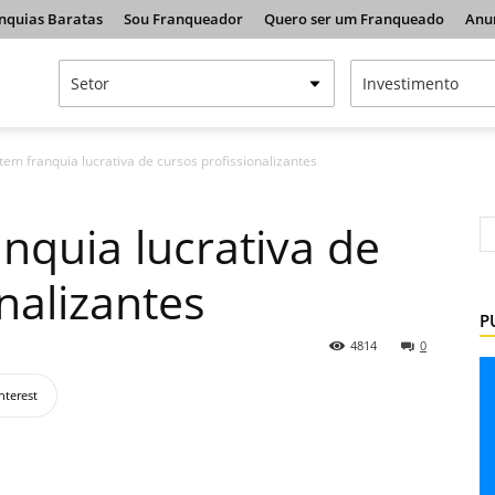
nquias Baratas
Sou Franqueador
Quero ser um Franqueado
Anu
em franquia lucrativa de cursos profissionalizantes
nquia lucrativa de
nalizantes
P
4814
0
nterest