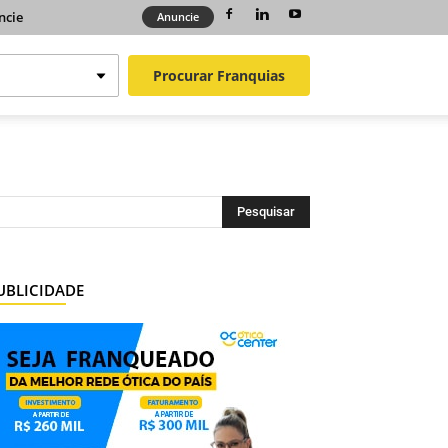
ncie
Anuncie
Procurar
Franquias
UBLICIDADE