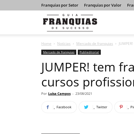
Franquias por Setor
Franquias por Valor
Fra
Guia
Home
Notícias
Mercado de franquias
JUMPER! t
Franquias
Mercado de franquias
Publieditorial
JUMPER! tem fra
de
cursos profissio
Sucesso
Por
Luísa Campos
-
23/08/2021
Facebook
Twitter
Pi