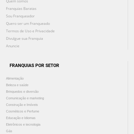
Quem somos
Franquias Baratas
Sou Franqueador
Quero ser um Franqueado
Termos de Uso e Privacidade
Divulgue sua Franquia
Anuncie
FRANQUIAS POR SETOR
Alimentação
Beleza e saúde
Brinquedos e diversão
Comunicação e marketing
Construção e Imóveis
Cosméticos e Perfume
Educação e Idiomas
Eletrônicos e tecnologia
Gás