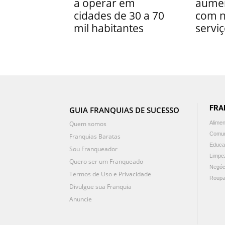
a operar em
aumen
cidades de 30 a 70
com 
mil habitantes
servi
FRA
GUIA FRANQUIAS DE SUCESSO
Quem somos
Alime
Comun
Franquias Baratas
Educa
Sou Franqueador
Limpe
Quero ser um Franqueado
Negóc
Termos de Uso e Privacidade
Roupa
Divulgue sua Franquia
Anuncie