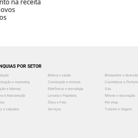
to na receita
novos
ços
NQUIAS POR SETOR
ntação
Beleza e saúde
Brinquedos e diversã
icação e marketing
Construção e Imóveis
Cosméticos e Perfum
ção e Idiomas
Eletrônicos e tecnologia
Gás
za e Manutenção
Livraria e Papelaria
Móveis e decoração
ios
Ótica e Foto
Pet shop
s e calçados
Serviços
Turismo e Viagem