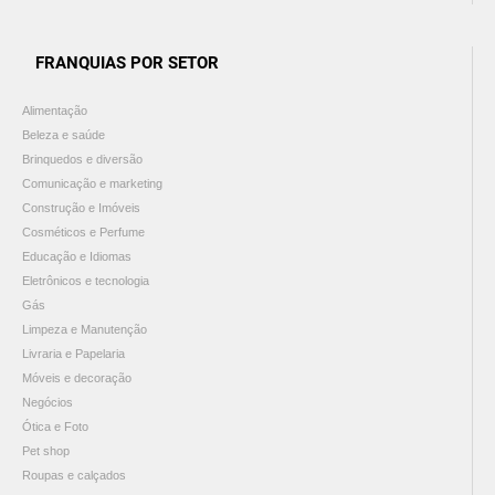
FRANQUIAS POR SETOR
Alimentação
Beleza e saúde
Brinquedos e diversão
Comunicação e marketing
Construção e Imóveis
Cosméticos e Perfume
Educação e Idiomas
Eletrônicos e tecnologia
Gás
Limpeza e Manutenção
Livraria e Papelaria
Móveis e decoração
Negócios
Ótica e Foto
Pet shop
Roupas e calçados