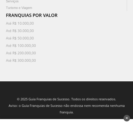
Serviços
Turismo e Viagem
FRANQUIAS POR VALOR
Até R$ 10.000,00
Até R$ 30.000,00
Até R$ 50.000,00
Até R$ 100.000,00
Até R$ 200.000,00
Até R$ 300.000,00
© 2025 Guia Franquias de Sucesso. Todos os direitos reservados.
Aviso: o Guia Franquias de Sucesso não endossa nem recomenda nenhuma
franquia.
✕
desenvolvido por 3Nós