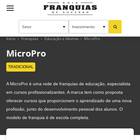
Guia
Franquias
Início
Franquias
Educação e Idiomas
MicroPro
MicroPro
de
TRADICIONAL
A MicroPro é uma rede de franquias de educação, especialista
Sucesso
em cursos profissionalizantes. A marca tem como proposta
oferecer cursos que proporcionem o aprendizado de uma nova
profissão, junto do desenvolvimento pessoal dos alunos. O
modelo de franquia é de escola completa.