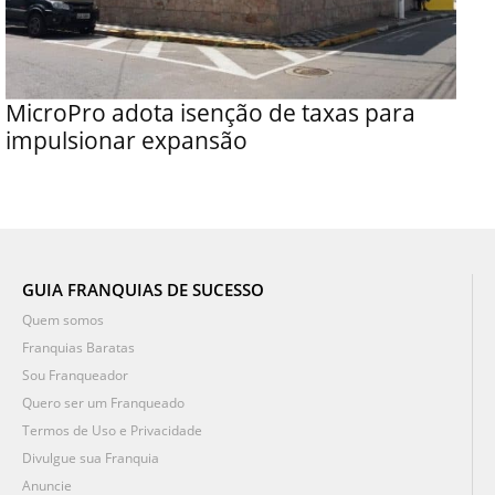
MicroPro adota isenção de taxas para
impulsionar expansão
GUIA FRANQUIAS DE SUCESSO
Quem somos
Franquias Baratas
Sou Franqueador
Quero ser um Franqueado
Termos de Uso e Privacidade
Divulgue sua Franquia
Anuncie