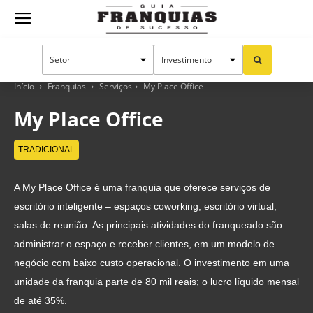
Guia
Franquias
Início
Franquias
Serviços
My Place Office
My Place Office
de
TRADICIONAL
A My Place Office é uma franquia que oferece serviços de
Sucesso
escritório inteligente – espaços coworking, escritório virtual,
salas de reunião. As principais atividades do franqueado são
administrar o espaço e receber clientes, em um modelo de
negócio com baixo custo operacional. O investimento em uma
unidade da franquia parte de 80 mil reais; o lucro líquido mensal
de até 35%.