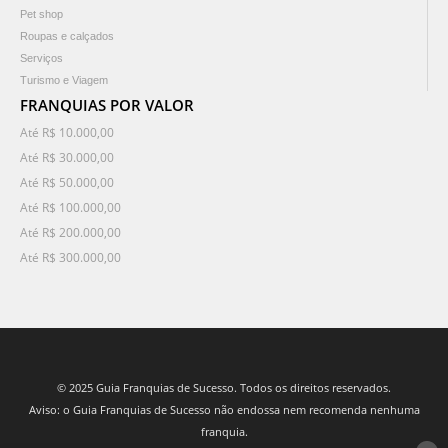
Pet shop
Roupas e calçados
Serviços
Turismo e Viagem
FRANQUIAS POR VALOR
Até R$ 10.000,00
Até R$ 30.000,00
Até R$ 50.000,00
Até R$ 100.000,00
Até R$ 200.000,00
Até R$ 300.000,00
© 2025 Guia Franquias de Sucesso. Todos os direitos reservados.
Aviso: o Guia Franquias de Sucesso não endossa nem recomenda nenhuma
franquia.