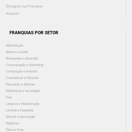
Divulgue sua Franquia
Anuncie
FRANQUIAS POR SETOR
Alimentação
Beleza e saúde
Brinquedos e diversão
Comunicação e marketing
Construção e Imóveis
Cosméticos e Perfume
Educação e Idiomas
Eletrônicos e tecnologia
Gás
Limpeza e Manutenção
Livraria e Papelaria
Móveis e decoração
Negócios
Ótica e Foto