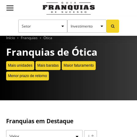
Guia
Franquias
Início
Franquias
Ótica
Franquias de Ótica
de
Mais unidades
Mais baratas
Maior faturamento
Menor prazo de retorno
Sucesso
CONTINUE LENDO
Franquias em Destaque