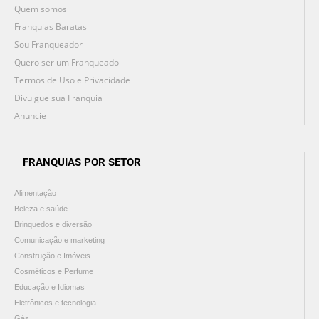
Quem somos
Franquias Baratas
Sou Franqueador
Quero ser um Franqueado
Termos de Uso e Privacidade
Divulgue sua Franquia
Anuncie
FRANQUIAS POR SETOR
Alimentação
Beleza e saúde
Brinquedos e diversão
Comunicação e marketing
Construção e Imóveis
Cosméticos e Perfume
Educação e Idiomas
Eletrônicos e tecnologia
Gás