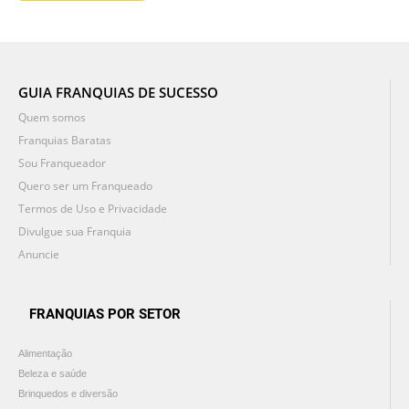
GUIA FRANQUIAS DE SUCESSO
Quem somos
Franquias Baratas
Sou Franqueador
Quero ser um Franqueado
Termos de Uso e Privacidade
Divulgue sua Franquia
Anuncie
FRANQUIAS POR SETOR
Alimentação
Beleza e saúde
Brinquedos e diversão