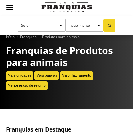
Guia
Franquias
Início
Franquias
Produtos para animais
Franquias de Produtos
para animais
de
Mais unidades
Mais baratas
Maior faturamento
Sucesso
Menor prazo de retorno
CONTINUE LENDO
Franquias em Destaque