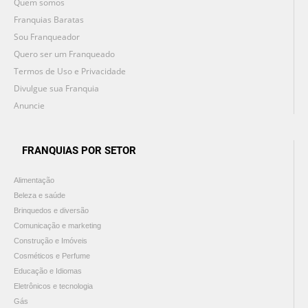
Quem somos
Franquias Baratas
Sou Franqueador
Quero ser um Franqueado
Termos de Uso e Privacidade
Divulgue sua Franquia
Anuncie
FRANQUIAS POR SETOR
Alimentação
Beleza e saúde
Brinquedos e diversão
Comunicação e marketing
Construção e Imóveis
Cosméticos e Perfume
Educação e Idiomas
Eletrônicos e tecnologia
Gás