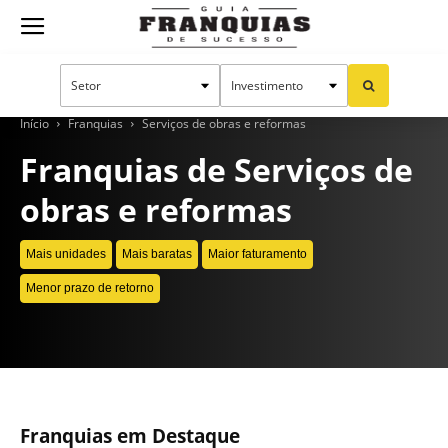
Guia
Franquias
Início
Franquias
Serviços de obras e reformas
Franquias de Serviços de
obras e reformas
de
Mais unidades
Mais baratas
Maior faturamento
Sucesso
Menor prazo de retorno
CONTINUE LENDO
Franquias em Destaque