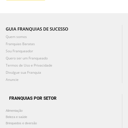
GUIA FRANQUIAS DE SUCESSO
Quem somos
Franquias Baratas
Sou Franqueador
Quero ser um Franqueado
Termos de Uso e Privacidade
Divulgue sua Franquia
Anuncie
FRANQUIAS POR SETOR
Alimentação
Beleza e saúde
Brinquedos e diversão