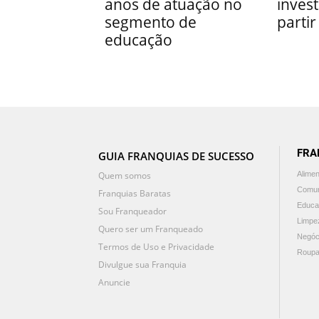
anos de atuação no
inves
segmento de
partir
educação
FRA
GUIA FRANQUIAS DE SUCESSO
Quem somos
Alime
Comun
Franquias Baratas
Educa
Sou Franqueador
Limpe
Quero ser um Franqueado
Negóc
Termos de Uso e Privacidade
Roupa
Divulgue sua Franquia
Anuncie