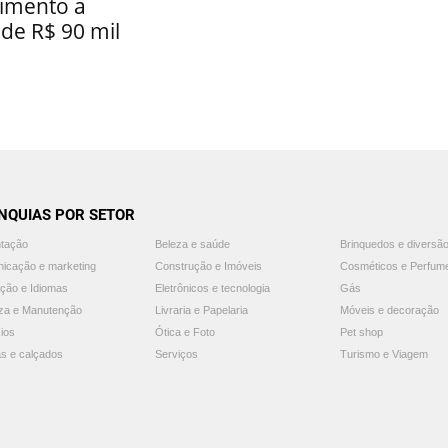
timento a
 de R$ 90 mil
NQUIAS POR SETOR
ntação
Beleza e saúde
Brinquedos e diversã
icação e marketing
Construção e Imóveis
Cosméticos e Perfum
ção e Idiomas
Eletrônicos e tecnologia
Gás
za e Manutenção
Livraria e Papelaria
Móveis e decoração
ios
Ótica e Foto
Pet shop
s e calçados
Serviços
Turismo e Viagem