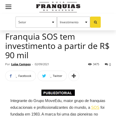
Guia
Home
Notícias
Mercado de franquias
Publieditorial
Franquias
Franquia SOS tem
investimento a partir de R$
de
90 mil
Por
Luísa Campos
-
02/09/2021
3475
0
Sucesso
Facebook
Twitter
Integrante do Grupo MoveEdu, maior grupo de franquias
educacionais e profissionalizantes do mundo, a
SOS
foi
fundada em 1983. A marca foi uma das pioneiras no