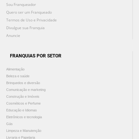
Sou Franqueador
Quero ser um Franqueado
Termos de Uso e Privacidade
Divulgue sua Franquia
Anuncie
FRANQUIAS POR SETOR
Alimentação
Beleza e saúde
Brinquedos e diversão
Comunicação e marketing
Construção e Imóveis
Cosméticos e Perfume
Educação e Idiomas
Eletrônicos e tecnologia
Gás
Limpeza e Manutenção
Livraria e Papelaria