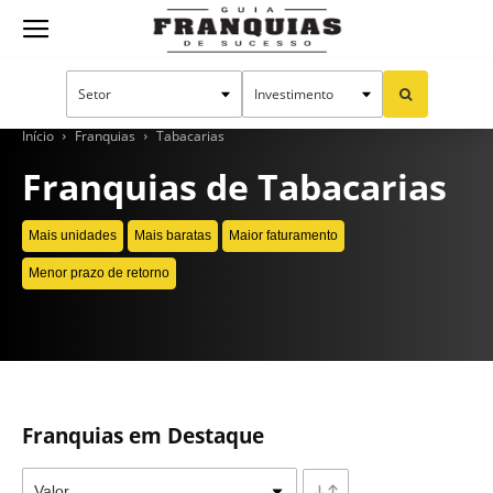
Guia
Franquias
Início
Franquias
Tabacarias
Franquias de Tabacarias
de
Mais unidades
Mais baratas
Maior faturamento
Menor prazo de retorno
Sucesso
CONTINUE LENDO
Franquias em Destaque