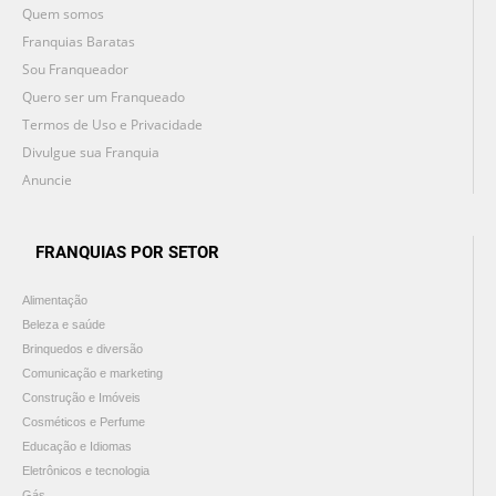
Quem somos
Franquias Baratas
Sou Franqueador
Quero ser um Franqueado
Termos de Uso e Privacidade
Divulgue sua Franquia
Anuncie
FRANQUIAS POR SETOR
Alimentação
Beleza e saúde
Brinquedos e diversão
Comunicação e marketing
Construção e Imóveis
Cosméticos e Perfume
Educação e Idiomas
Eletrônicos e tecnologia
Gás