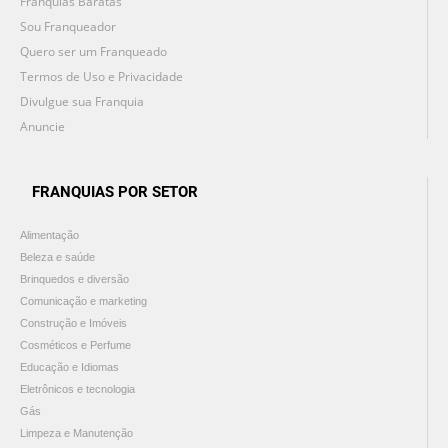
Franquias Baratas
Sou Franqueador
Quero ser um Franqueado
Termos de Uso e Privacidade
Divulgue sua Franquia
Anuncie
FRANQUIAS POR SETOR
Alimentação
Beleza e saúde
Brinquedos e diversão
Comunicação e marketing
Construção e Imóveis
Cosméticos e Perfume
Educação e Idiomas
Eletrônicos e tecnologia
Gás
Limpeza e Manutenção