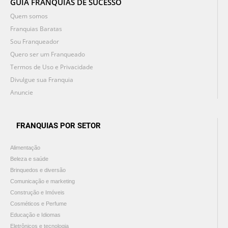
GUIA FRANQUIAS DE SUCESSO
Quem somos
Franquias Baratas
Sou Franqueador
Quero ser um Franqueado
Termos de Uso e Privacidade
Divulgue sua Franquia
Anuncie
FRANQUIAS POR SETOR
Alimentação
Beleza e saúde
Brinquedos e diversão
Comunicação e marketing
Construção e Imóveis
Cosméticos e Perfume
Educação e Idiomas
Eletrônicos e tecnologia