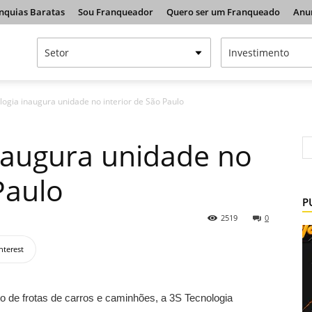
nquias Baratas
Sou Franqueador
Quero ser um Franqueado
Anu
logia inaugura unidade no interior de São Paulo
naugura unidade no
Paulo
P
2519
0
nterest
 de frotas de carros e caminhões, a 3S Tecnologia