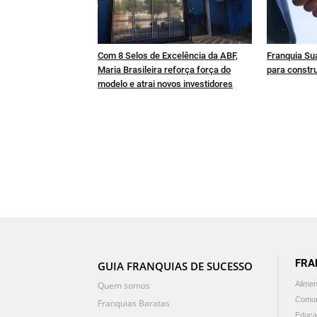
Com 8 Selos de Excelência da ABF,
Franquia Sua
Maria Brasileira reforça força do
para constru
modelo e atrai novos investidores
FRA
GUIA FRANQUIAS DE SUCESSO
Quem somos
Alime
Comun
Franquias Baratas
Educa