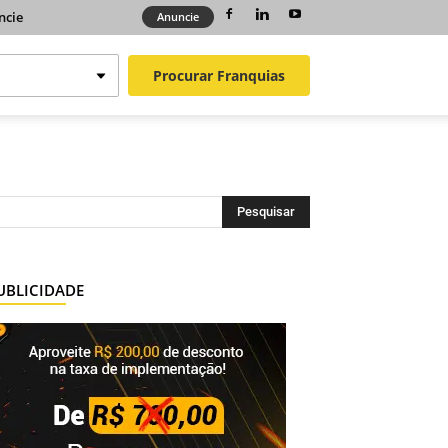
ncie
Anuncie
Procurar
Franquias
UBLICIDADE