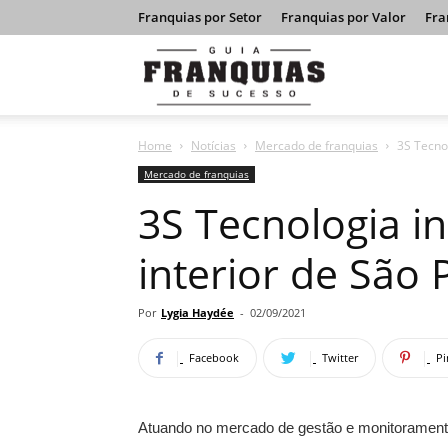
Franquias por Setor
Franquias por Valor
Fra
Guia
Home
Notícias
Mercado de franquias
3S Tecno
Franquias
Mercado de franquias
3S Tecnologia i
de
interior de São 
Sucesso
Por
Lygia Haydée
-
02/09/2021
Facebook
Twitter
Pi
Atuando no mercado de gestão e monitoramento