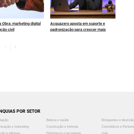
 Obra: marketing digital
Acquazero aposta em suporte e
ção civil
padronização para crescer mais
NQUIAS POR SETOR
ntação
Beleza e saúde
Brinquedos e diversã
icação e marketing
Construção e Imóveis
Cosméticos e Perfum
ção e Idiomas
Eletrônicos e tecnologia
Gás