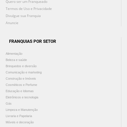
Quero ser um Franqueado
Termos de Uso e Privacidade
Divulgue sua Franquia
Anuncie
FRANQUIAS POR SETOR
Alimentação
Beleza e saúde
Brinquedos e diversão
Comunicação e marketing
Construção e Imóveis
Cosméticos e Perfume
Educação e Idiomas
Eletrônicos e tecnologia
Gás
Limpeza e Manutenção
Livraria e Papelaria
Móveis e decoração