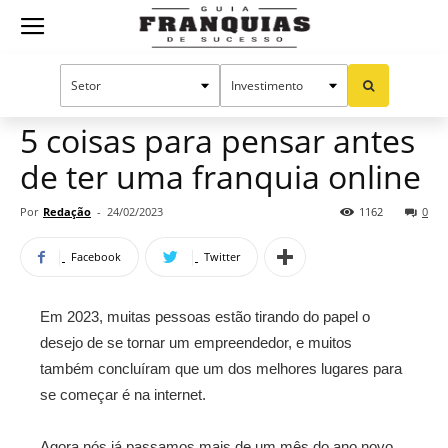
Guia
Home
Notícias
Mercado de franquias
Franquias
5 coisas para pensar antes
de ter uma franquia online
de
Por
Redação
-
24/02/2023
1162
0
Facebook
Twitter
Sucesso
Em 2023, muitas pessoas estão tirando do papel o
desejo de se tornar um empreendedor, e muitos
também concluíram que um dos melhores lugares para
se começar é na internet.
Agora nós já passamos mais de um mês do ano novo,