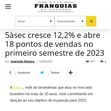
Guia
Home
Notícias
Mercado de franquias
Franquias
5àsec cresce 12,2% e abre
18 pontos de vendas no
de
primeiro semestre de 2023
Por
Gabriella Oliveira
-
12/09/2023
911
0
Sucesso
Facebook
Twitter
A
5àsec
, rede de lavanderias que atua no mercado
brasileiro há mais de 20 anos, está caminhando em
direção ao seu objetivo de expansão para 2023.