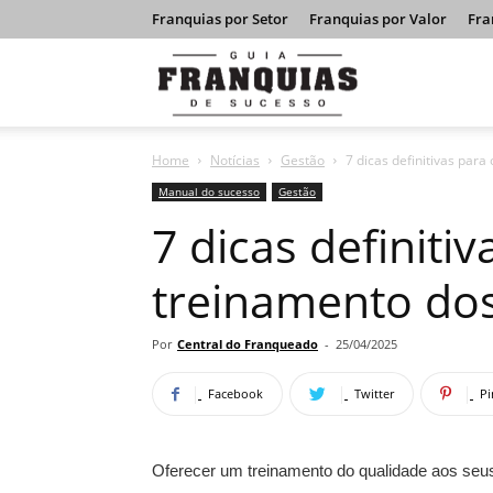
Franquias por Setor
Franquias por Valor
Fra
Guia
Home
Notícias
Gestão
7 dicas definitivas par
Franquias
Manual do sucesso
Gestão
7 dicas definitiv
de
treinamento do
Sucesso
Por
Central do Franqueado
-
25/04/2025
Facebook
Twitter
Pi
Oferecer um treinamento do qualidade aos seu