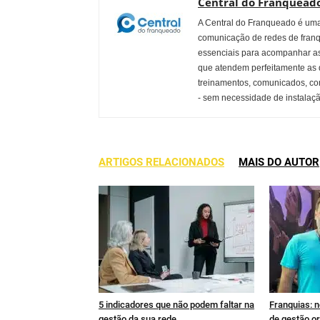
Central do Franquead
A Central do Franqueado é uma 
comunicação de redes de franqu
essenciais para acompanhar as
que atendem perfeitamente as
treinamentos, comunicados, co
- sem necessidade de instalaçã
ARTIGOS RELACIONADOS
MAIS DO AUTOR
5 indicadores que não podem faltar na
Franquias: n
gestão da sua rede
de gestão or