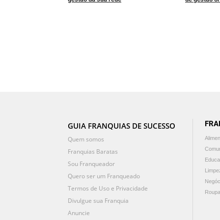
FRA
GUIA FRANQUIAS DE SUCESSO
Quem somos
Alime
Comun
Franquias Baratas
Educa
Sou Franqueador
Limpe
Quero ser um Franqueado
Negóc
Termos de Uso e Privacidade
Roupa
Divulgue sua Franquia
Anuncie