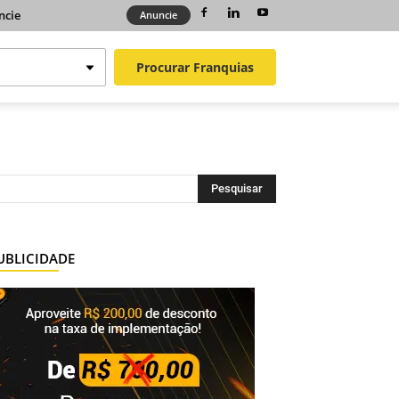
ncie
Anuncie
Procurar
Franquias
UBLICIDADE