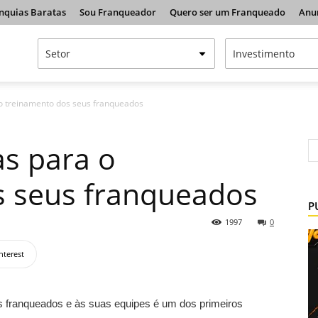
nquias Baratas
Sou Franqueador
Quero ser um Franqueado
Anu
a o treinamento dos seus franqueados
as para o
s seus franqueados
P
1997
0
nterest
s franqueados e às suas equipes é um dos primeiros