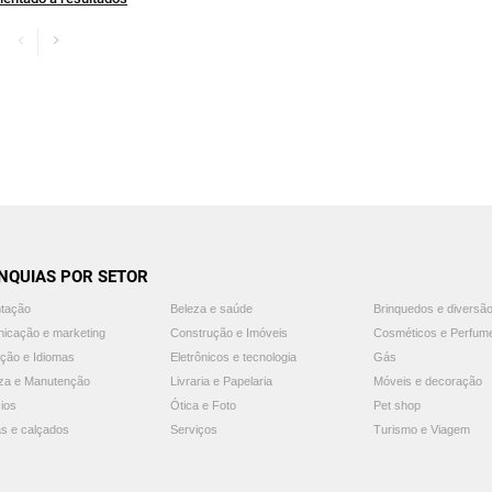
NQUIAS POR SETOR
ntação
Beleza e saúde
Brinquedos e diversã
icação e marketing
Construção e Imóveis
Cosméticos e Perfum
ção e Idiomas
Eletrônicos e tecnologia
Gás
za e Manutenção
Livraria e Papelaria
Móveis e decoração
ios
Ótica e Foto
Pet shop
s e calçados
Serviços
Turismo e Viagem