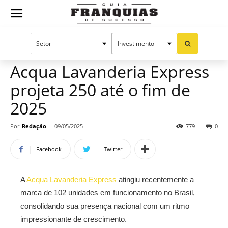
Guia
Home
Notícias
Oportunidades e tendências
Franquias
Acqua Lavanderia Express
projeta 250 até o fim de
de
2025
Por
Redação
-
09/05/2025
779
0
Sucesso
Facebook
Twitter
A
Acqua Lavanderia Express
atingiu recentemente a
marca de 102 unidades em funcionamento no Brasil,
consolidando sua presença nacional com um ritmo
impressionante de crescimento.