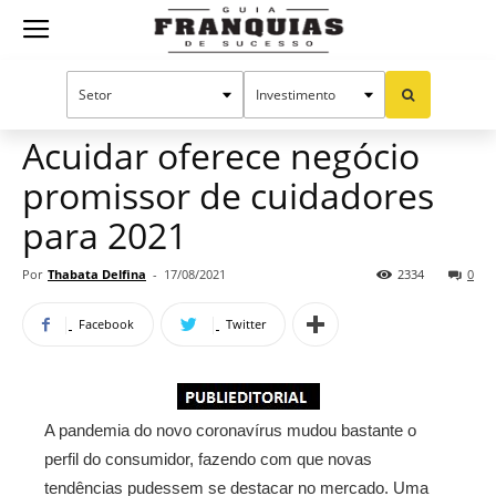
Guia
Home
Notícias
Mercado de franquias
Publieditorial
Franquias
Acuidar oferece negócio
promissor de cuidadores
de
para 2021
Por
Thabata Delfina
-
17/08/2021
2334
0
Sucesso
Facebook
Twitter
A pandemia do novo coronavírus mudou bastante o
perfil do consumidor, fazendo com que novas
tendências pudessem se destacar no mercado. Uma