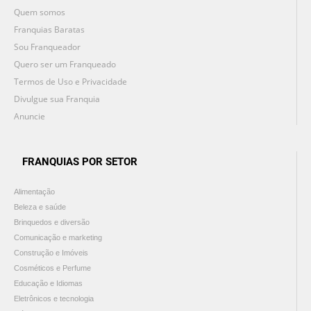
Quem somos
Franquias Baratas
Sou Franqueador
Quero ser um Franqueado
Termos de Uso e Privacidade
Divulgue sua Franquia
Anuncie
FRANQUIAS POR SETOR
Alimentação
Beleza e saúde
Brinquedos e diversão
Comunicação e marketing
Construção e Imóveis
Cosméticos e Perfume
Educação e Idiomas
Eletrônicos e tecnologia